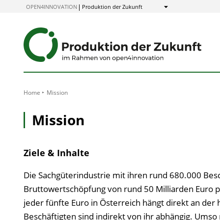
zum
OPEN4INNOVATION
Produktion der Zukunft
Anzeigen
Inhalt
Home
Mission
Mission
Ziele & Inhalte
Die Sachgüterindustrie mit ihren rund 680.000 Be
Bruttowertschöpfung von rund 50 Milliarden Euro pro
jeder fünfte Euro in Österreich hängt direkt an der 
Beschäftigten sind indirekt von ihr abhängig. Umso