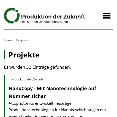
zum
Inhalt
Navig
öffne
Home
Projekte
Projekte
Es wurden 32 Einträge gefunden.
ProduktionderZukunft
NanoCopy - Mit Nanotechnologie auf
Nummer sicher
Attophotonics entwickelt neuartige
Produktionstechnologien für Nanobeschichtungen mit
einem breiten Anwendungsspektrum vom